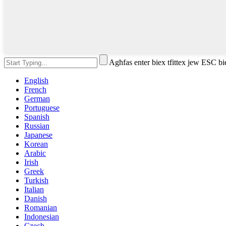
Agħfas enter biex tfittex jew ESC bi
English
French
German
Portuguese
Spanish
Russian
Japanese
Korean
Arabic
Irish
Greek
Turkish
Italian
Danish
Romanian
Indonesian
Czech