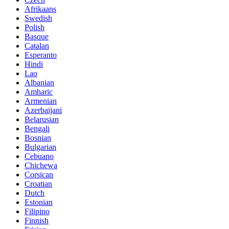
Afrikaans
Swedish
Polish
Basque
Catalan
Esperanto
Hindi
Lao
Albanian
Amharic
Armenian
Azerbaijani
Belarusian
Bengali
Bosnian
Bulgarian
Cebuano
Chichewa
Corsican
Croatian
Dutch
Estonian
Filipino
Finnish