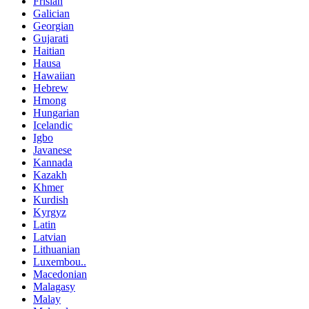
Frisian
Galician
Georgian
Gujarati
Haitian
Hausa
Hawaiian
Hebrew
Hmong
Hungarian
Icelandic
Igbo
Javanese
Kannada
Kazakh
Khmer
Kurdish
Kyrgyz
Latin
Latvian
Lithuanian
Luxembou..
Macedonian
Malagasy
Malay