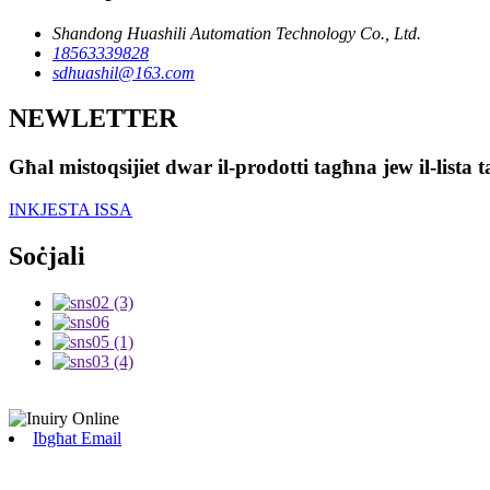
Shandong Huashili Automation Technology Co., Ltd.
18563339828
sdhuashil@163.com
NEWLETTER
Għal mistoqsijiet dwar il-prodotti tagħna jew il-lista 
INKJESTA ISSA
Soċjali
Ibgħat Email