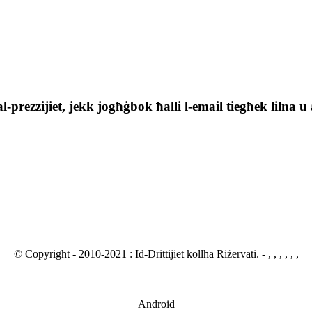
tal-prezzijiet, jekk jogħġbok ħalli l-email tiegħek lilna
© Copyright - 2010-2021 : Id-Drittijiet kollha Riżervati.
- , , , , , ,
Android