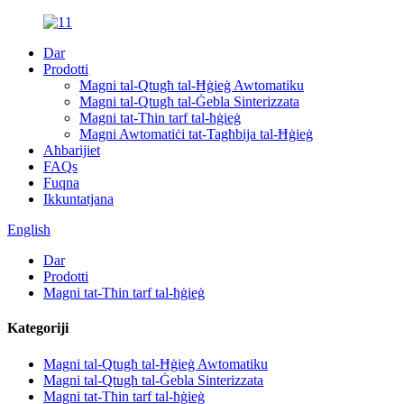
Dar
Prodotti
Magni tal-Qtugħ tal-Ħġieġ Awtomatiku
Magni tal-Qtugħ tal-Ġebla Sinterizzata
Magni tat-Tħin tarf tal-ħġieġ
Magni Awtomatiċi tat-Tagħbija tal-Ħġieġ
Aħbarijiet
FAQs
Fuqna
Ikkuntatjana
English
Dar
Prodotti
Magni tat-Tħin tarf tal-ħġieġ
Kategoriji
Magni tal-Qtugħ tal-Ħġieġ Awtomatiku
Magni tal-Qtugħ tal-Ġebla Sinterizzata
Magni tat-Tħin tarf tal-ħġieġ