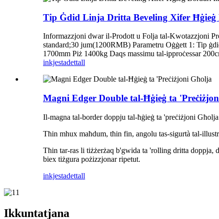
Tip Ġdid Linja Dritta Beveling Xifer Ħġieġ
Informazzjoni dwar il-Prodott u Folja tal-Kwotazzjoni
standard;30 jum(1200RMB) Parametru Oġġett 1: Tip ġdid ta 
1700mm Piż 1400kg Daqs massimu tal-ipproċessar 200cm
inkjesta
dettall
Magni Edger Double tal-Ħġieġ ta 'Preċiżjon
Il-magna tal-border doppju tal-ħġieġ ta 'preċiżjoni Għolja h
Tħin mhux maħdum, tħin fin, angolu tas-sigurtà tal-illustrar 
Tħin tar-ras li tiżżerżaq b'gwida ta 'rolling dritta doppja, 
biex tiżgura pożizzjonar ripetut.
inkjesta
dettall
Ikkuntatjana