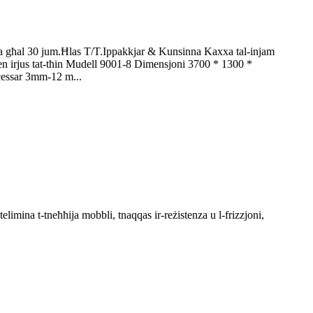
a għal 30 jum.Ħlas T/T.Ippakkjar & Kunsinna Kaxxa tal-injam
mien irjus tat-tħin Mudell 9001-8 Dimensjoni 3700 * 1300 *
ċessar 3mm-12 m...
 telimina t-tneħħija mobbli, tnaqqas ir-reżistenza u l-frizzjoni,