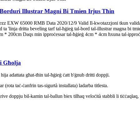
 Borduri Illustrar Magni Bi Tmien Irjus Tħin
 Prezz EXW 65000 RMB Data 2020/12/9 Valid Il-kwotazzjoni tkun valid
'linja dritta beveling tarf tal-ħġieġ tal-bord tal-illustrar magna bi t
 * 200cm Daqs min ipproċessar tal-ħġieġ 4cm * 4cm ħxuna tal-ippro
i Għolja
ija adattata għat-tħin tal-ħġieġ ċatt b'ġnub dritti doppji.
(rota taċ-ċanfrin tas-sigurtà installata) ladarba titlesta.
drive doppju bil-kamin tal-ballun biex tilħaq veloċità stabbli li tiċċaqlaq,