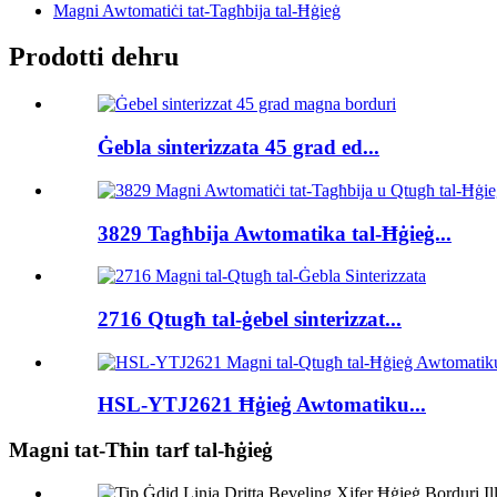
Magni Awtomatiċi tat-Tagħbija tal-Ħġieġ
Prodotti dehru
Ġebla sinterizzata 45 grad ed...
3829 Tagħbija Awtomatika tal-Ħġieġ...
2716 Qtugħ tal-ġebel sinterizzat...
HSL-YTJ2621 Ħġieġ Awtomatiku...
Magni tat-Tħin tarf tal-ħġieġ